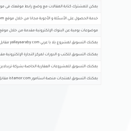
يمكن للمشترك كتابة المقالات مع وضع رابط موقعك فى موقع lamazag.com
خدمة الحصول على الأسئلة و الأجوبة مجانا من خلال موقع Asktradeline.com
موضوعات يومية عن البنوك الإلكترونية مقدمة من خلال موقع aypaygo.com
يمكنك التسويق لمشروع يلا يا عربي yallayaaraby.com مقابل عمولة
يمكنك التسويق للكتب و الدورات لمركز التجارة الإلكترونية مق
يمكنك التسويق للمشروعات العقارية الخاصة بشركة تريدلاين 
يمكنك التسويق لمنتجات منصة استامور istamor.com مقابل عمولة