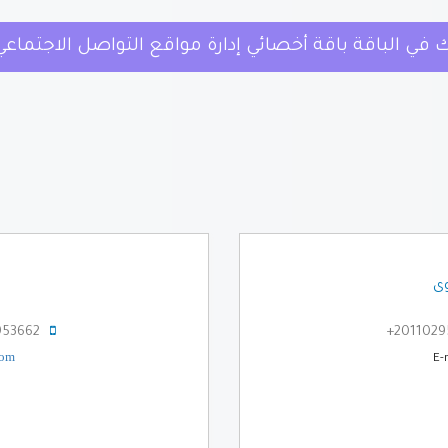
ة أخصائي إدارة مواقع التواصل الاجتماعي الأن
وى
53662+
2011029
com
E-