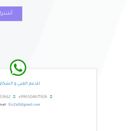
أشترك في الباقة باق
للدعم الفني و الشكا
53662+
996504671926+
Ect2all@gmail.com
mail :