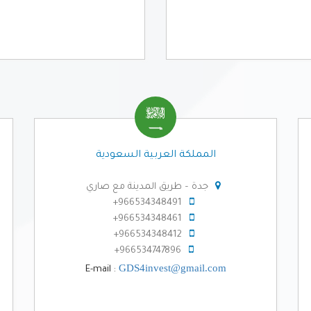
المملكة العربية السعودية
جدة – طريق المدينة مع صاري
966534348491+
966534348461+
966534348412+
966534747896+
GDS4invest@gmail.com
E-mail :