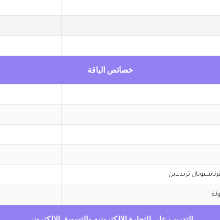
خصائص الباقة
لة
التدريب علي التجارة الالكترونيه والتسويق الالكتروني