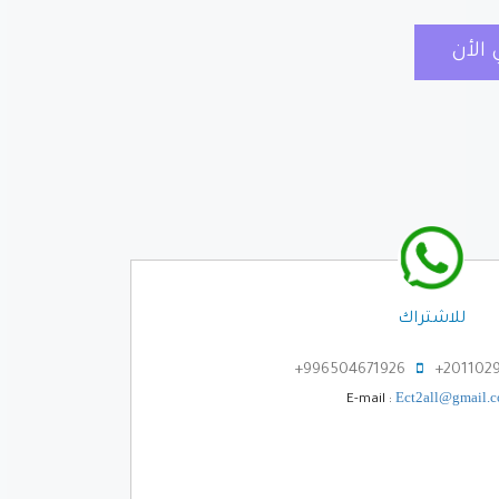
للاشتراك
996504671926+
2011029
Ect2all@gmail.
E-mail :