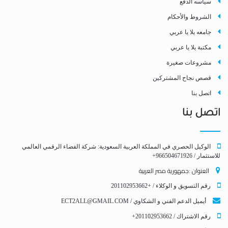
سياسه الدفع
الشروط والأحكام
جامعه يلا يا عربي
مكتبة يلا يا عربي
مشروعات صغيرة
قصص نجاح المشتركين
اتصل بنا
اتصل بنا
الوكيل الحصري في المملكة العربية السعودية: شركة الفضاء الرقمي العالمي
للاستثمار / 966504671926+
العنوان :جمهورية مصر العربية
رقم التسويق و الوكلاء / +201102953662
أيميل الدعم الفني و الشكاوي /
ECT2ALL@GMAIL.COM
رقم الاشتراك / 201102953662+