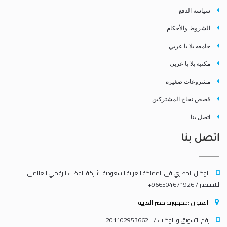
سياسه الدفع
الشروط والأحكام
جامعه يلا يا عربي
مكتبة يلا يا عربي
مشروعات صغيرة
قصص نجاح المشتركين
اتصل بنا
اتصل بنا
الوكيل الحصري في المملكة العربية السعودية: شركة الفضاء الرقمي العالمي
للاستثمار / 966504671926+
العنوان :جمهورية مصر العربية
رقم التسويق و الوكلاء / +201102953662